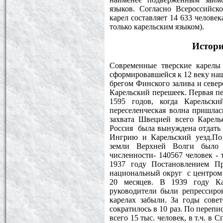
языков. Согласно Всероссийск
карел составляет 14 633 человек
только карельским языком).
Истори
Современные тверские карелы 
сформировавшейся к 12 веку на
брегом Финского залива и север
Карельский перешеек. Первая пе
1595 годов, когда Карельск
переселенческая волна пришлас
захвата Швецией всего Карель
Россия была вынуждена отдать
Ингрию и Карельский уезд.По
земли Верхней Волги было п
численности- 140567 человек - 
1937 году Постановлением П
национальный округ с центром 
20 месяцев. В 1939 году Ка
руководители были репрессиро
карелах забыли. За годы сове
сократилось в 10 раз. По перепи
всего 15 тыс. человек, в т.ч. в