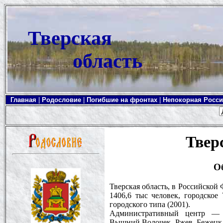
Тверская
область
Главная
|
Родословие
|
Погибшие на фронтах
|
Непокорная Росс
Твер
О
Тверская область, в Российской
1406,6 тыс человек, городское 
городского типа (2001).
Административный центр — Т
Вышний Волочек, Ржев, Бежецк, 