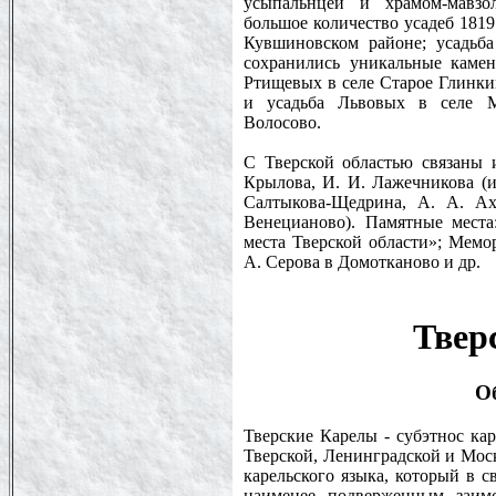
усыпальнцей и храмом-мавзо
большое количество усадеб 1819
Кувшиновском районе; усадьба
сохранились уникальные камен
Ртищевых в селе Старое Глинки
и усадьба Львовых в селе М
Волосово.
С Тверской областью связаны 
Крылова, И. И. Лажечникова (
Салтыкова-Щедрина, А. А. Ах
Венецианово). Памятные места
места Тверской области»; Мем
А. Серова в Домотканово и др.
Твер
О
Тверские Карелы - субэтнос ка
Тверской, Ленинградской и Моск
карельского языка, который в с
наименее подверженным заимс