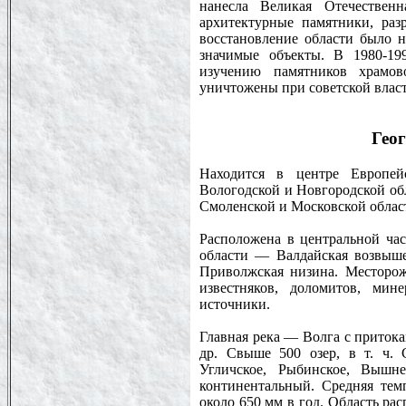
нанесла Великая Отечествен
архитектурные памятники, раз
восстановление области было 
значимые объекты. В 1980-19
изучению памятников храмов
уничтожены при советской власт
Гео
Находится в центре Европей
Вологодской и Новгородской обл
Смоленской и Московской област
Расположена в центральной ча
области — Валдайская возвыше
Приволжская низина. Месторожд
известняков, доломитов, мин
источники.
Главная река — Волга с приток
др. Свыше 500 озер, в т. ч. 
Угличское, Рыбинское, Вышн
континентальный. Средняя тем
около 650 мм в год. Область ра