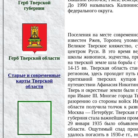
Герб Тверской
До 1990 называлась Калининс
губернии
федерального округа.
Поселения на месте современно
известен Ржев, Торопец упоми
Великое Тверское княжество, 
центром Руси. В это время ве
школы живописи, зодчества, пр
Герб Тверской области
на тверской земле шла борьба с
14-15 вв. Тверская область с
регионом, здесь проходит путь
Старые и современные
притязаний тверских купцо
карты Тверской
путешествии Афанасия Никитина
области
Тверь и окрестные земли были 
при Иване III. Многие города Т
разорению со стороны войск Ива
области получила толчок к разв
Москва — Петербург. Тверская г
губерния стала важнейшим про
29 января 1935 было объявлен
области. Ощутимый спад прои
удалось погасить в 1930-е гг.,