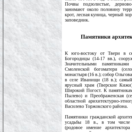
Почвы подзолистые, дерново-
занимают около половину терри
крот, лесная куница, черный хо
заповедник.
Памятники архитек
К юго-востоку от Твери в се
Богородицы (14-17 вв.), соор
Значительными памятниками
Смоленской богоматери (сел
монастыря (16 в.); собор Ольгов
в селе Иванищи (18 в.); самы
ярусный храм (Тверские Кижи)
Широкий Погост. К памятникам 
Пылево) и Преображенская (с
областной арихитектурно-этно
Василево Торжокского района.
Памятники гражданской архитек
усадьбы 18 в., в том числе 
(родовое имение архитектор