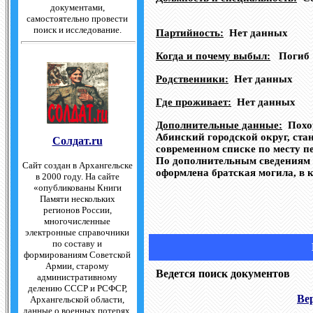
документами,
самостоятельно провести
поиск и исследование.
Партийность:
Нет данных
Когда и почему выбыл:
Погиб 1
Родственники:
Нет данных
Где проживает:
Нет данных
Дополнительные данные:
Похор
Абинский городской округ, ст
Солдат.ru
современном списке по месту п
По дополнительным сведениям 
Сайт создан в Архангельске
оформлена братская могила, в 
в 2000 году. На сайте
«опубликованы Книги
Памяти нескольких
регионов России,
многочисленные
электронные справочники
по составу и
формированиям Советской
Армии, старому
Ведется поиск документов
административному
делению СССР и РСФСР,
Ве
Архангельской области,
данные о военных потерях,