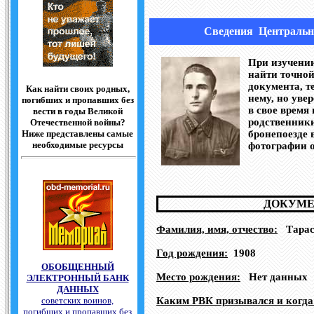
Сведения Центральн
При изучении
найти точной
документа, т
Как найти своих родных,
нему, но уве
погибших и пропавших без
в свое время
вести в годы Великой
родственники
Отечественной войны?
Ниже представлены самые
бронепоезде 
необходимые ресурсы
фотографии 
ДОКУМЕН
Фамилия, имя, отчество:
Тарас
Год рождения:
1908
ОБОБЩЕННЫЙ
Место рождения:
Нет данных
ЭЛЕКТРОННЫЙ БАНК
ДАННЫХ
советских воинов,
Каким РВК призывался и когда
погибших и пропавших без