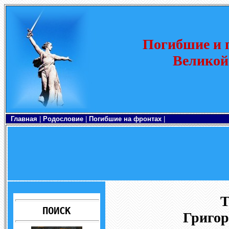
Погибшие и п
Великой
Главная
|
Родословие
|
Погибшие на фронтах
|
ПОИСК
Григор