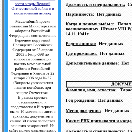
вести в годы Великой
Должность и специальность:
С
Отечественной войны и в
послевоенный период
Партийность:
Нет данных
Масштабный проект
Когда и почему выбыл:
Попал 
реализован Министерством
военнопленных Шталаг VIII F(3
обороны Российской
14.11.1941г.
Федерации в соответствии с
Перечнем поручений
Родственники:
Нет данных
Президента Российской
Федерации от 23 апреля
Где проживает:
Нет данных
2003 г. № пр-698 по
вопросам организации
Дополнительные данные:
Нет
военно-мемориальной
работы в Российской
Федерации и Указом от 22
января 2006 года № 37
«Вопросы увековечения
ДОКУМЕ
памяти погибших при
Фамилия, имя, отчество:
Тарасо
защите Отечества».
В рамках проекта
Год рождения:
Нет данных
отсканировано и
представлено в Интернете
Место рождения:
Нет данных
около 10 миллионов листов
архивных документов и
Каким РВК призывался и когда
свыше 30 тысяч паспортов
воинских захоронений. На
сайте можно ознакомиться с
Должность и специальность:
Се